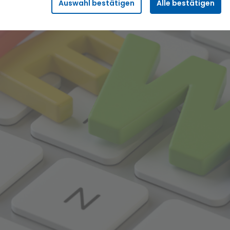
Auswahl bestätigen
Alle bestätigen
Sicherheitsfunktionalitäten verwendet, die für den
reibungslosen Betrieb der Seite benötigt werden. Darunter fällt
beispielsweise die Speicherung Ihrer Einstellung für das
„eingeloggt bleiben“, damit wir Ihnen bei einem erneuten
Besuch der Seite eine schnellere Nutzung unserer Dienste
ermöglichen können.
Statistik
Wir erfassen in bestimmten zeitlichen Abständen
anonymisierte Daten und Statistiken, um unsere Dienste und
Angebote stetig zu verbessern. Diese Daten verwenden wir
beispielsweise, um die Entwicklung von Besucherzahlen oder
den Effekt bestimmter Inhalte auf unsere Seitenbesucher
nachvollziehen zu können.
Komfort
Diese Cookies helfen uns, Ihnen die Bedienung unserer Seiten
zu erleichtern. So können wir beispielsweise Suchergebnisse,
Suchbegriffe oder Webseiten-Einstellungen temporär
speichern und Ihnen diese bei einem erneuten Besuch der
Seite schnell wieder zur Verfügung stellen.
Marketing
Wir verwenden Cookies für Personalisierung, um Ihnen Inhalte
anzuzeigen, die relevanter für Sie sind. So können wir Ihnen
beispielsweise Angebote präsentieren, die genau auf Ihr