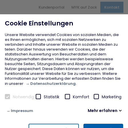
Hauptnavigation
Kundenportal
MYK auf Zack
Kontakt
Inhaltsbereich
Seitenfuß
Cookie Einstellungen
Unsere Website verwendet Cookies von sozialen Medien, die
es Ihnen ermöglichen, sich mit sozialen Netzwerken zu
verbinden und Inhalte unserer Website in sozialen Medien zu
teilen. Darüber hinaus verwenden wir Cookies, die der
statistischen Auswertung von Besucherdaten und dem
Nutzungsverhalten dienen. Hierbei werden beispielsweise
besuchte Seiten, Sitzungsdauern und Absprungraten der
Nutzer gespeichert. Diese Daten können wir nutzen, um die
Funktionalität unserer Website für Sie zu verbessern. Weitere
Informationen zur Verarbeitung der erfassten Daten finden Sie
Datenschutzerklärung.
in unserer
Notwendig
Statistik
Komfort
Marketing
Mehr erfahren
Impressum
Notwendig
Diese Cookies werden zur Gewährleistung von