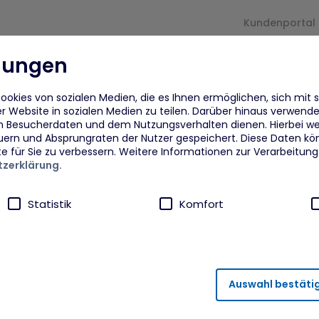
Kundenportal
llungen
und
Für
arrow_drop_down
arrow_drop_down
Proje
rmaßnahmen
Unternehmen
okies von sozialen Medien, die es Ihnen ermöglichen, sich mit 
r Website in sozialen Medien zu teilen. Darüber hinaus verwenden
n Besucherdaten und dem Nutzungsverhalten dienen. Hierbei we
eflüchtete
Beratung
Fra
uern und Absprungraten der Nutzer gespeichert. Diese Daten kö
m Arbeitgeber
te für Sie zu verbessern. Weitere Informationen zur Verarbeitun
zerklärung.
eflüchtete Ukraine
Finanzielle Zuschüsse und
Dig
Unterstützung
Von
Statistik
Komfort
uschüsse und Unterstützung
chevron_right
dberufsagentur plus MYK
ANI
npower
Akt
ährleistung von Sicherheitsfunktionalitäten verwendet, die für
Auswahl bestäti
bung sowie Eignungsfeststellung und
runter fällt beispielsweise die Speicherung Ihrer Einstellung für 
ahmen
FAi
rneuten Besuch der Seite eine schnellere Nutzung unserer Diens