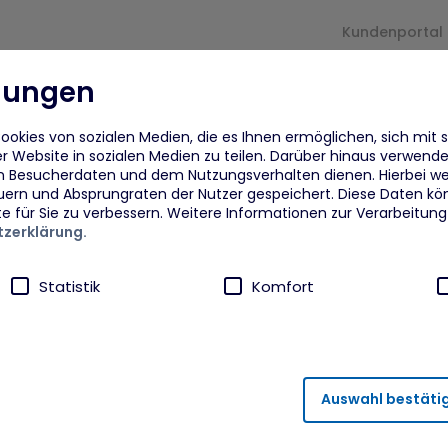
Kundenportal
llungen
und
Für
arrow_drop_down
arrow_drop_down
Proje
rmaßnahmen
Unternehmen
okies von sozialen Medien, die es Ihnen ermöglichen, sich mit 
r Website in sozialen Medien zu teilen. Darüber hinaus verwenden
n Besucherdaten und dem Nutzungsverhalten dienen. Hierbei we
eflüchtete
Beratung
Fra
uern und Absprungraten der Nutzer gespeichert. Diese Daten kö
te für Sie zu verbessern. Weitere Informationen zur Verarbeitun
zerklärung.
eflüchtete Ukraine
Finanzielle Zuschüsse und
Dig
Unterstützung
Von
Statistik
Komfort
dberufsagentur plus MYK
ANI
npower
Akt
ährleistung von Sicherheitsfunktionalitäten verwendet, die für
Auswahl bestäti
runter fällt beispielsweise die Speicherung Ihrer Einstellung für 
ahmen
FAi
rneuten Besuch der Seite eine schnellere Nutzung unserer Diens