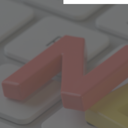
Statistik
Gesun
Wir erfassen in bestimmten 
stetig zu verbessern. Diese 
bestimmter Inhalte auf unse
Komfort
Diese Cookies helfen uns, Ih
Suchbegriffe oder Webseiten
schnell wieder zur Verfügung 
Marketing
Wir verwenden Cookies für Pe
beispielsweise Angebote präs