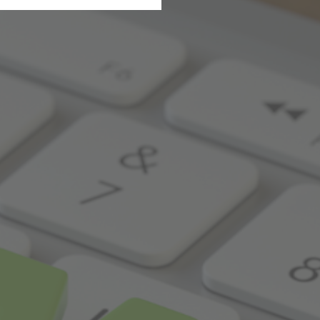
B
 unsere Dienste und Angebote
ucherzahlen oder den Effekt
Connect RLP
A
eispielsweise Suchergebnisse,
erneuten Besuch der Seite
ie sind. So können wir Ihnen
ten sind.