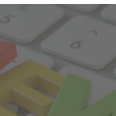
dheitsangebote
AQ
zeitlichen Abständen anonymisierte Daten und Statistiken, um
Daten verwenden wir beispielsweise, um die Entwicklung von Bes
Med
re Seitenbesucher nachvollziehen zu können.
LQ
nen die Bedienung unserer Seiten zu erleichtern. So können wir b
-Einstellungen temporär speichern und Ihnen diese bei einem 
stellen.
rsonalisierung, um Ihnen Inhalte anzuzeigen, die relevanter für S
entieren, die genau auf Ihr bisheriges Suchverhalten zugeschnit