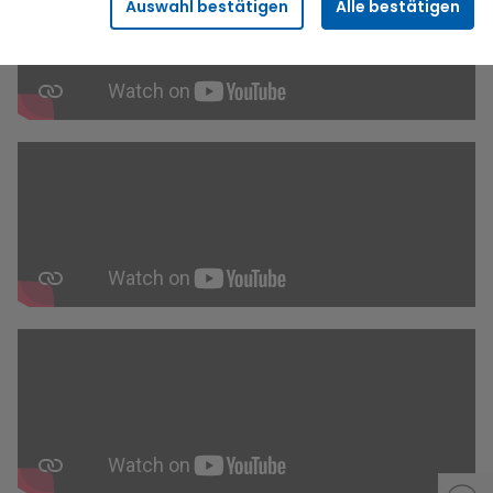
Auswahl bestätigen
Alle bestätigen
Sicherheitsfunktionalitäten verwendet, die für den
reibungslosen Betrieb der Seite benötigt werden. Darunter fällt
beispielsweise die Speicherung Ihrer Einstellung für das
„eingeloggt bleiben“, damit wir Ihnen bei einem erneuten
Besuch der Seite eine schnellere Nutzung unserer Dienste
ermöglichen können.
Statistik
Wir erfassen in bestimmten zeitlichen Abständen
anonymisierte Daten und Statistiken, um unsere Dienste und
Angebote stetig zu verbessern. Diese Daten verwenden wir
beispielsweise, um die Entwicklung von Besucherzahlen oder
den Effekt bestimmter Inhalte auf unsere Seitenbesucher
nachvollziehen zu können.
Komfort
Diese Cookies helfen uns, Ihnen die Bedienung unserer Seiten
zu erleichtern. So können wir beispielsweise Suchergebnisse,
Suchbegriffe oder Webseiten-Einstellungen temporär
speichern und Ihnen diese bei einem erneuten Besuch der
Seite schnell wieder zur Verfügung stellen.
Marketing
Wir verwenden Cookies für Personalisierung, um Ihnen Inhalte
anzuzeigen, die relevanter für Sie sind. So können wir Ihnen
beispielsweise Angebote präsentieren, die genau auf Ihr