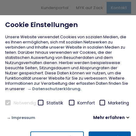
Hauptnavigation
Kundenportal
MYK auf Zack
Kontakt
Inhaltsbereich
Seitenfuß
Cookie Einstellungen
Unsere Website verwendet Cookies von sozialen Medien, die
es Ihnen ermöglichen, sich mit sozialen Netzwerken zu
verbinden und Inhalte unserer Website in sozialen Medien zu
teilen. Darüber hinaus verwenden wir Cookies, die der
Startseite
chevron_right
Finanzielle Hilfe
chevron_right
statistischen Auswertung von Besucherdaten und dem
Bescheid verstehen
Nutzungsverhalten dienen. Hierbei werden beispielsweise
besuchte Seiten, Sitzungsdauern und Absprungraten der
Nutzer gespeichert. Diese Daten können wir nutzen, um die
Funktionalität unserer Website für Sie zu verbessern. Weitere
Bescheid verstehen
Informationen zur Verarbeitung der erfassten Daten finden Sie
Datenschutzerklärung.
in unserer
Was ist eigentlich Grundsicherung bzw. Leistungen
Notwendig
Statistik
Komfort
Marketing
nach dem SGB II?
Mehr erfahren
Impressum
Notwendig
Diese Cookies werden zur Gewährleistung von