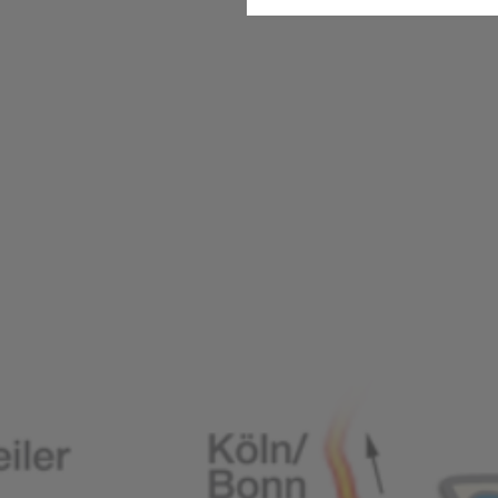
Statistik
Gesun
Wir erfassen in bestimmten 
stetig zu verbessern. Diese 
bestimmter Inhalte auf unse
Komfort
Diese Cookies helfen uns, Ih
Suchbegriffe oder Webseiten
schnell wieder zur Verfügung 
Marketing
Wir verwenden Cookies für Pe
beispielsweise Angebote präs