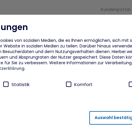
Kundenportal
llungen
und
Für
arrow_drop_down
arrow_drop_down
Proje
rmaßnahmen
Unternehmen
okies von sozialen Medien, die es Ihnen ermöglichen, sich mit 
r Website in sozialen Medien zu teilen. Darüber hinaus verwenden
n Besucherdaten und dem Nutzungsverhalten dienen. Hierbei we
eflüchtete
Beratung
Fra
uern und Absprungraten der Nutzer gespeichert. Diese Daten kö
te für Sie zu verbessern. Weitere Informationen zur Verarbeitun
zerklärung.
eflüchtete Ukraine
Finanzielle Zuschüsse und
Dig
Unterstützung
Von
Statistik
Komfort
dberufsagentur plus MYK
ANI
npower
Akt
ährleistung von Sicherheitsfunktionalitäten verwendet, die für
Auswahl bestäti
runter fällt beispielsweise die Speicherung Ihrer Einstellung für 
ahmen
FAi
rneuten Besuch der Seite eine schnellere Nutzung unserer Diens