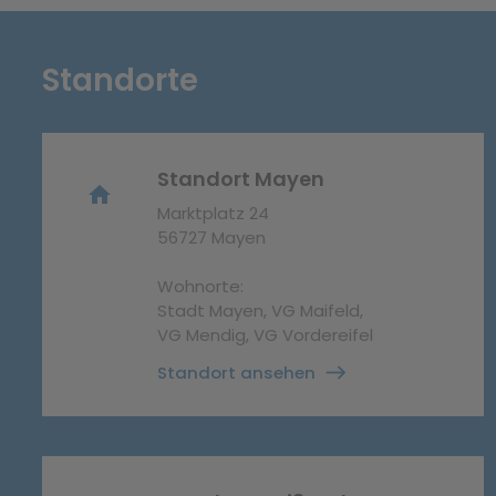
Standorte
Standort Mayen
home
Marktplatz 24
56727 Mayen
Wohnorte:
Stadt Mayen, VG Maifeld,
VG Mendig, VG Vordereifel
Standort ansehen
east