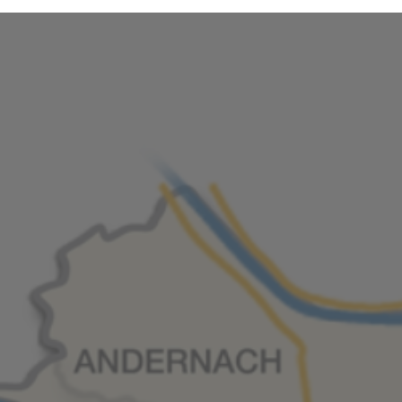
dheitsangebote
AQ
zeitlichen Abständen anonymisierte Daten und Statistiken, um
Daten verwenden wir beispielsweise, um die Entwicklung von Bes
Med
re Seitenbesucher nachvollziehen zu können.
LQ
nen die Bedienung unserer Seiten zu erleichtern. So können wir b
-Einstellungen temporär speichern und Ihnen diese bei einem 
stellen.
rsonalisierung, um Ihnen Inhalte anzuzeigen, die relevanter für S
entieren, die genau auf Ihr bisheriges Suchverhalten zugeschnit