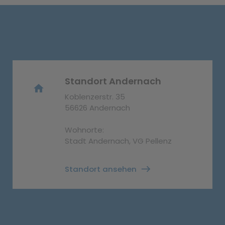
Standort Andernach
home
Koblenzerstr. 35
56626 Andernach
Wohnorte:
Stadt Andernach, VG Pellenz
Standort ansehen
east