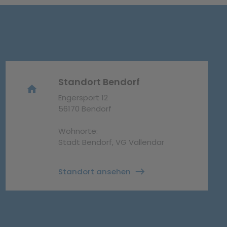
Standort Bendorf
home
Engersport 12
56170 Bendorf
Wohnorte:
Stadt Bendorf, VG Vallendar
Standort ansehen
east