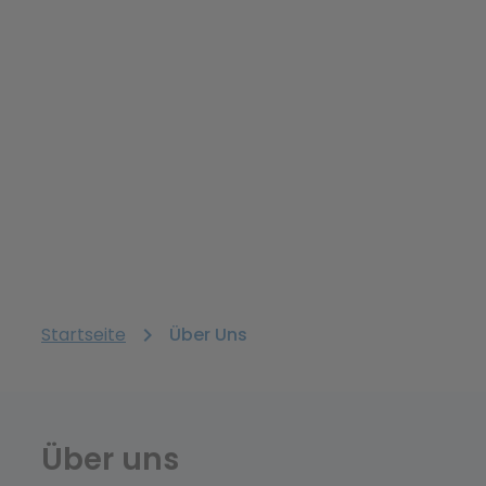
Startseite
chevron_right
Über Uns
Über uns