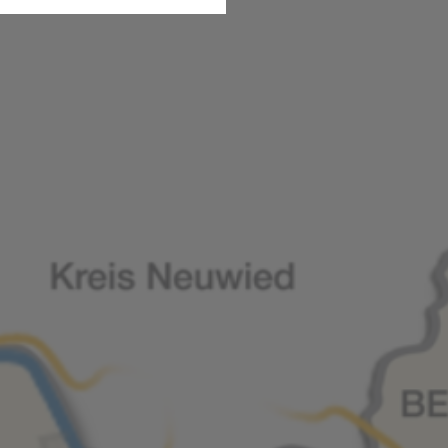
B
 unsere Dienste und Angebote
ucherzahlen oder den Effekt
Connect RLP
A
eispielsweise Suchergebnisse,
erneuten Besuch der Seite
ie sind. So können wir Ihnen
ten sind.