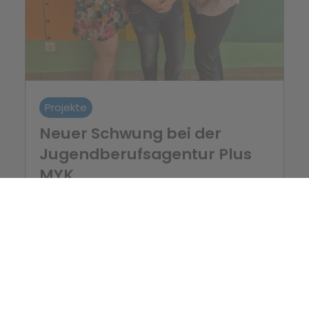
Projekte
Neuer Schwung bei der
Jugendberufsagentur Plus
MYK
Die Jugendberufsagentur Plus MYK begrüßt
mit Freude zwei neue Mitglieder im Team
1. August 2024
Mehr erfahren