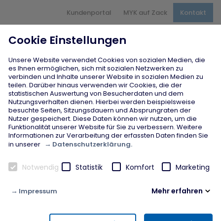
Hauptnavigation
Kundenportal
MYK auf Zack
Kontakt
Inhaltsbereich
Seitenfuß
Cookie Einstellungen
Unsere Website verwendet Cookies von sozialen Medien, die
es Ihnen ermöglichen, sich mit sozialen Netzwerken zu
verbinden und Inhalte unserer Website in sozialen Medien zu
teilen. Darüber hinaus verwenden wir Cookies, die der
statistischen Auswertung von Besucherdaten und dem
Nutzungsverhalten dienen. Hierbei werden beispielsweise
besuchte Seiten, Sitzungsdauern und Absprungraten der
Nutzer gespeichert. Diese Daten können wir nutzen, um die
Funktionalität unserer Website für Sie zu verbessern. Weitere
Informationen zur Verarbeitung der erfassten Daten finden Sie
Datenschutzerklärung.
in unserer
Notwendig
Statistik
Komfort
Marketing
Mehr erfahren
Impressum
Notwendig
Diese Cookies werden zur Gewährleistung von