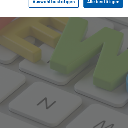
Auswahl bestätigen
Alle bestätigen
Sicherheitsfunktionalitäten verwendet, die für den
reibungslosen Betrieb der Seite benötigt werden. Darunter fällt
beispielsweise die Speicherung Ihrer Einstellung für das
„eingeloggt bleiben“, damit wir Ihnen bei einem erneuten
Besuch der Seite eine schnellere Nutzung unserer Dienste
ermöglichen können.
Statistik
Wir erfassen in bestimmten zeitlichen Abständen
anonymisierte Daten und Statistiken, um unsere Dienste und
Angebote stetig zu verbessern. Diese Daten verwenden wir
beispielsweise, um die Entwicklung von Besucherzahlen oder
den Effekt bestimmter Inhalte auf unsere Seitenbesucher
nachvollziehen zu können.
Komfort
Diese Cookies helfen uns, Ihnen die Bedienung unserer Seiten
zu erleichtern. So können wir beispielsweise Suchergebnisse,
Suchbegriffe oder Webseiten-Einstellungen temporär
speichern und Ihnen diese bei einem erneuten Besuch der
Seite schnell wieder zur Verfügung stellen.
Marketing
Wir verwenden Cookies für Personalisierung, um Ihnen Inhalte
anzuzeigen, die relevanter für Sie sind. So können wir Ihnen
beispielsweise Angebote präsentieren, die genau auf Ihr