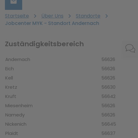
email
bisheriges Suchverhalten zugeschnitten sind.
Kontaktformular
Startseite
chevron_right
Über Uns
chevron_right
Standorte
chevron_right
Jobcenter MYK - Standort Andernach
Zuständigkeitsbereich
Andernach
56626
Eich
56626
Kell
56626
Kretz
56630
Kruft
56642
Miesenheim
56626
Namedy
56626
Nickenich
56645
Plaidt
56637