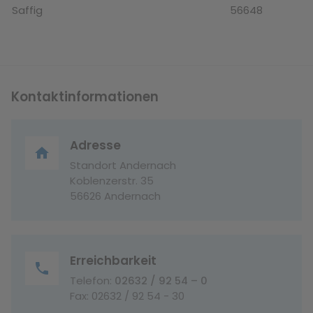
Saffig
56648
Kontaktinformationen
Adresse
home
Standort Andernach
Koblenzerstr. 35
56626 Andernach
Erreichbarkeit
phone
Telefon:
02632 / 92 54 – 0
Fax: 02632 / 92 54 - 30