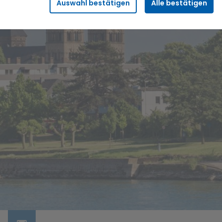
Auswahl bestätigen
Alle bestätigen
Sicherheitsfunktionalitäten verwendet, die für den
reibungslosen Betrieb der Seite benötigt werden. Darunter fällt
beispielsweise die Speicherung Ihrer Einstellung für das
„eingeloggt bleiben“, damit wir Ihnen bei einem erneuten
Besuch der Seite eine schnellere Nutzung unserer Dienste
ermöglichen können.
Statistik
Wir erfassen in bestimmten zeitlichen Abständen
anonymisierte Daten und Statistiken, um unsere Dienste und
Angebote stetig zu verbessern. Diese Daten verwenden wir
beispielsweise, um die Entwicklung von Besucherzahlen oder
den Effekt bestimmter Inhalte auf unsere Seitenbesucher
nachvollziehen zu können.
Komfort
Diese Cookies helfen uns, Ihnen die Bedienung unserer Seiten
zu erleichtern. So können wir beispielsweise Suchergebnisse,
Suchbegriffe oder Webseiten-Einstellungen temporär
speichern und Ihnen diese bei einem erneuten Besuch der
Seite schnell wieder zur Verfügung stellen.
Marketing
Wir verwenden Cookies für Personalisierung, um Ihnen Inhalte
anzuzeigen, die relevanter für Sie sind. So können wir Ihnen
beispielsweise Angebote präsentieren, die genau auf Ihr