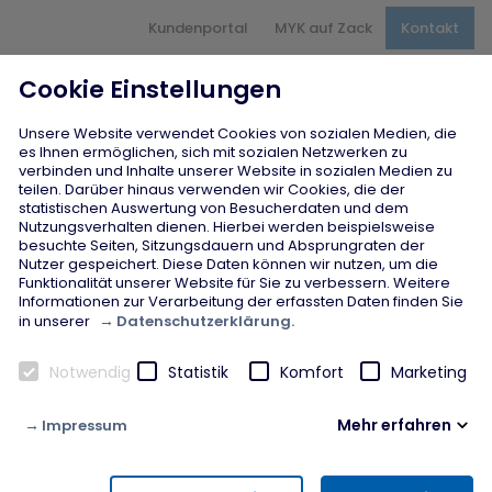
Hauptnavigation
Kundenportal
MYK auf Zack
Kontakt
Inhaltsbereich
Seitenfuß
Cookie Einstellungen
Unsere Website verwendet Cookies von sozialen Medien, die
es Ihnen ermöglichen, sich mit sozialen Netzwerken zu
verbinden und Inhalte unserer Website in sozialen Medien zu
teilen. Darüber hinaus verwenden wir Cookies, die der
Jobcenter MYK
statistischen Auswertung von Besucherdaten und dem
Standort Andernach
Nutzungsverhalten dienen. Hierbei werden beispielsweise
besuchte Seiten, Sitzungsdauern und Absprungraten der
Nutzer gespeichert. Diese Daten können wir nutzen, um die
Funktionalität unserer Website für Sie zu verbessern. Weitere
Informationen zur Verarbeitung der erfassten Daten finden Sie
Datenschutzerklärung.
in unserer
Notwendig
Statistik
Komfort
Marketing
Mehr erfahren
Impressum
Notwendig
Diese Cookies werden zur Gewährleistung von