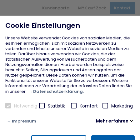
Hauptnavigation
Kundenportal
MYK auf Zack
Kontakt
Inhaltsbereich
Seitenfuß
Cookie Einstellungen
Unsere Website verwendet Cookies von sozialen Medien, die
es Ihnen ermöglichen, sich mit sozialen Netzwerken zu
verbinden und Inhalte unserer Website in sozialen Medien zu
teilen. Darüber hinaus verwenden wir Cookies, die der
Arbeit und Fördermaßnahmen
statistischen Auswertung von Besucherdaten und dem
U25
Nutzungsverhalten dienen. Hierbei werden beispielsweise
besuchte Seiten, Sitzungsdauern und Absprungraten der
Nutzer gespeichert. Diese Daten können wir nutzen, um die
Startseite
chevron_right
Arbeit und Fördermaßnahmen
chevron_right
Funktionalität unserer Website für Sie zu verbessern. Weitere
U25
Informationen zur Verarbeitung der erfassten Daten finden Sie
Datenschutzerklärung.
in unserer
U25 | Allgemein
Notwendig
Statistik
Komfort
Marketing
Mehr erfahren
Impressum
Um junge Menschen bei ihrem Einstieg in das
Berufsleben bestmöglich zu unterstützen, hat das
Notwendig
Jobcenter Mayen-Koblenz an jedem seiner vier
Diese Cookies werden zur Gewährleistung von