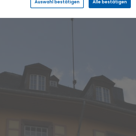
Auswahl bestätigen
Alle bestätigen
Sicherheitsfunktionalitäten verwendet, die für den
reibungslosen Betrieb der Seite benötigt werden. Darunter fällt
beispielsweise die Speicherung Ihrer Einstellung für das
„eingeloggt bleiben“, damit wir Ihnen bei einem erneuten
Besuch der Seite eine schnellere Nutzung unserer Dienste
ermöglichen können.
Statistik
Wir erfassen in bestimmten zeitlichen Abständen
anonymisierte Daten und Statistiken, um unsere Dienste und
Angebote stetig zu verbessern. Diese Daten verwenden wir
beispielsweise, um die Entwicklung von Besucherzahlen oder
den Effekt bestimmter Inhalte auf unsere Seitenbesucher
nachvollziehen zu können.
Komfort
Diese Cookies helfen uns, Ihnen die Bedienung unserer Seiten
zu erleichtern. So können wir beispielsweise Suchergebnisse,
Suchbegriffe oder Webseiten-Einstellungen temporär
speichern und Ihnen diese bei einem erneuten Besuch der
Seite schnell wieder zur Verfügung stellen.
Marketing
Wir verwenden Cookies für Personalisierung, um Ihnen Inhalte
anzuzeigen, die relevanter für Sie sind. So können wir Ihnen
beispielsweise Angebote präsentieren, die genau auf Ihr