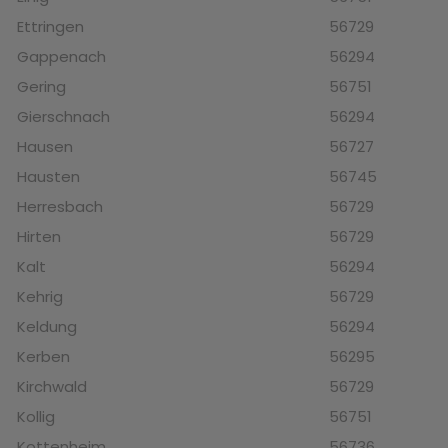
Ettringen
56729
Gappenach
56294
Gering
56751
Gierschnach
56294
Hausen
56727
Hausten
56745
Herresbach
56729
Hirten
56729
Kalt
56294
Kehrig
56729
Keldung
56294
Kerben
56295
Kirchwald
56729
Kollig
56751
Kottenheim
56736