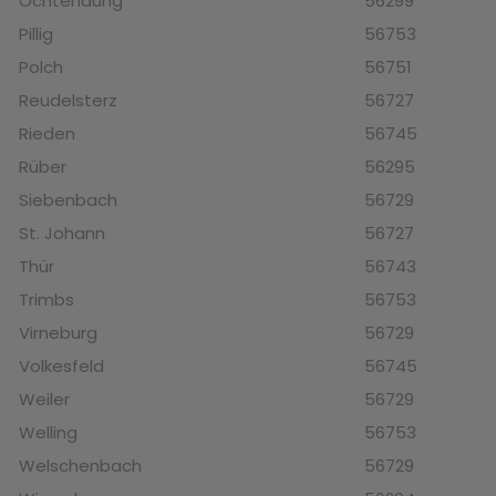
Ochtendung
56299
Pillig
56753
Polch
56751
Reudelsterz
56727
Rieden
56745
Rüber
56295
Siebenbach
56729
St. Johann
56727
Thür
56743
Trimbs
56753
Virneburg
56729
Volkesfeld
56745
Weiler
56729
Welling
56753
Welschenbach
56729