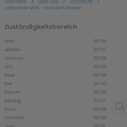
Startseite
chevron_right
Über Uns
chevron_right
Standorte
chevron_right
Jobcenter MYK - Standort Mayen
Zuständigkeitsbereich
Acht
56729
Alzheim
56727
Anschau
56729
Arft
56729
Baar
56729
Bell
56745
Bermel
56729
Betzing
56727
Boos
56729
Ditscheid
56729
Einig
56751