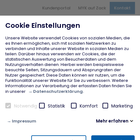
Hauptnavigation
Kundenportal
MYK auf Zack
Kontakt
Inhaltsbereich
Seitenfuß
Cookie Einstellungen
Unsere Website verwendet Cookies von sozialen Medien, die
es Ihnen ermöglichen, sich mit sozialen Netzwerken zu
verbinden und Inhalte unserer Website in sozialen Medien zu
teilen. Darüber hinaus verwenden wir Cookies, die der
Arbeit und Fördermaßnahmen
statistischen Auswertung von Besucherdaten und dem
Frauenpower
Nutzungsverhalten dienen. Hierbei werden beispielsweise
besuchte Seiten, Sitzungsdauern und Absprungraten der
Nutzer gespeichert. Diese Daten können wir nutzen, um die
Startseite
chevron_right
Arbeit und Fördermaßnahmen
chevron_right
Funktionalität unserer Website für Sie zu verbessern. Weitere
Frauenpower
Informationen zur Verarbeitung der erfassten Daten finden Sie
Datenschutzerklärung.
in unserer
Notwendig
Statistik
Komfort
Marketing
BCA (Chancengleichheit)
info
Mehr erfahren
Impressum
Mehr erfahren
east
Notwendig
Diese Cookies werden zur Gewährleistung von