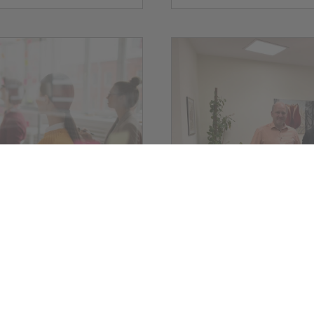
rung und
r Migration
Jobcenter
nge (BAMF)
Verstärkung