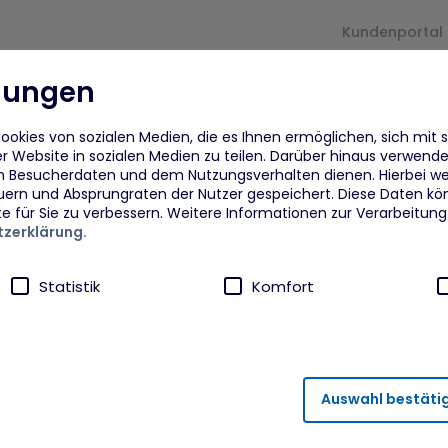
Kundenportal
llungen
und
Für
arrow_drop_down
arrow_drop_down
Proje
rmaßnahmen
Unternehmen
okies von sozialen Medien, die es Ihnen ermöglichen, sich mit 
r Website in sozialen Medien zu teilen. Darüber hinaus verwenden
n Besucherdaten und dem Nutzungsverhalten dienen. Hierbei we
eflüchtete
Beratung
Fra
uern und Absprungraten der Nutzer gespeichert. Diese Daten kö
te für Sie zu verbessern. Weitere Informationen zur Verarbeitun
zerklärung.
eflüchtete Ukraine
Finanzielle Zuschüsse und
Dig
Unterstützung
Von
Statistik
Komfort
dberufsagentur plus MYK
ANI
npower
Akt
ährleistung von Sicherheitsfunktionalitäten verwendet, die für
Auswahl bestäti
runter fällt beispielsweise die Speicherung Ihrer Einstellung für 
ahmen
FAi
rneuten Besuch der Seite eine schnellere Nutzung unserer Diens