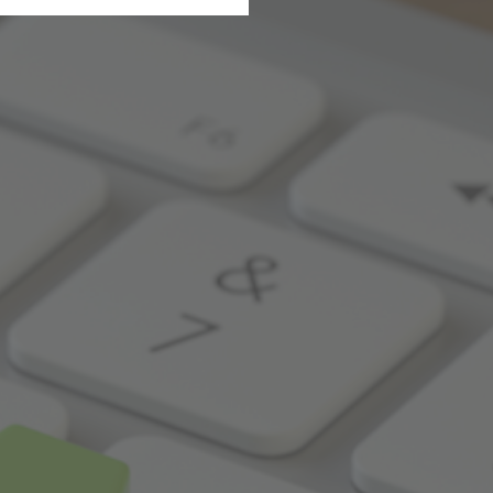
B
 unsere Dienste und Angebote
ucherzahlen oder den Effekt
Connect RLP
A
eispielsweise Suchergebnisse,
erneuten Besuch der Seite
ie sind. So können wir Ihnen
ten sind.