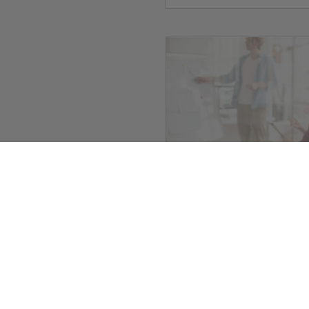
Jobcenter
Bundesregie
Bundesamt fü
und Flüchtli