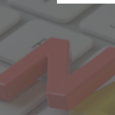
Statistik
Gesun
Wir erfassen in bestimmten 
stetig zu verbessern. Diese 
bestimmter Inhalte auf unse
Komfort
Diese Cookies helfen uns, Ih
Suchbegriffe oder Webseiten
schnell wieder zur Verfügung 
Marketing
Wir verwenden Cookies für Pe
beispielsweise Angebote präs