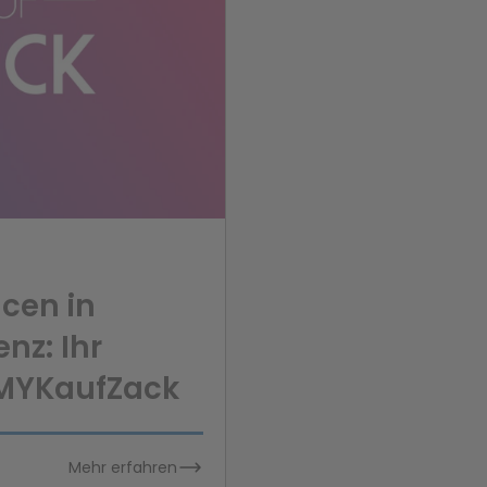
cen in
nz: Ihr
 MYKaufZack
Mehr erfahren