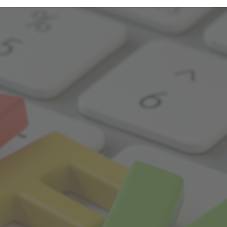
dheitsangebote
AQ
zeitlichen Abständen anonymisierte Daten und Statistiken, um
Daten verwenden wir beispielsweise, um die Entwicklung von Bes
Med
re Seitenbesucher nachvollziehen zu können.
LQ
nen die Bedienung unserer Seiten zu erleichtern. So können wir b
-Einstellungen temporär speichern und Ihnen diese bei einem 
stellen.
rsonalisierung, um Ihnen Inhalte anzuzeigen, die relevanter für S
entieren, die genau auf Ihr bisheriges Suchverhalten zugeschnit