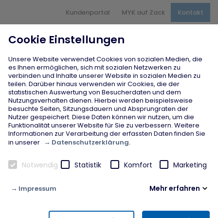
Hauptnavigation
Kundenportal
MYK auf Zack
Kontakt
Inhaltsbereich
Seitenfuß
Cookie Einstellungen
Unsere Website verwendet Cookies von sozialen Medien, die
es Ihnen ermöglichen, sich mit sozialen Netzwerken zu
verbinden und Inhalte unserer Website in sozialen Medien zu
teilen. Darüber hinaus verwenden wir Cookies, die der
Projekte
statistischen Auswertung von Besucherdaten und dem
Von Hand zu Hand in MYK
Nutzungsverhalten dienen. Hierbei werden beispielsweise
besuchte Seiten, Sitzungsdauern und Absprungraten der
Nutzer gespeichert. Diese Daten können wir nutzen, um die
Startseite
chevron_right
Projekte
chevron_right
Funktionalität unserer Website für Sie zu verbessern. Weitere
Von Hand zu Hand in MYK
Informationen zur Verarbeitung der erfassten Daten finden Sie
Datenschutzerklärung.
in unserer
Die Maßnahme "
Notwendig
V
Statistik
Komfort
ist eine
Marketing
on Hand zu Hand in MYK"
individuelle und problemorientierte Unterstützung für
Menschen im Leistungsbezug. Sie setzt unmittelbar vor
Mehr erfahren
Impressum
einem möglichen Einstieg in den Arbeitsmarkt an.
Notwendig
Durch individuelle Barrieren kann es Menschen
Diese Cookies werden zur Gewährleistung von