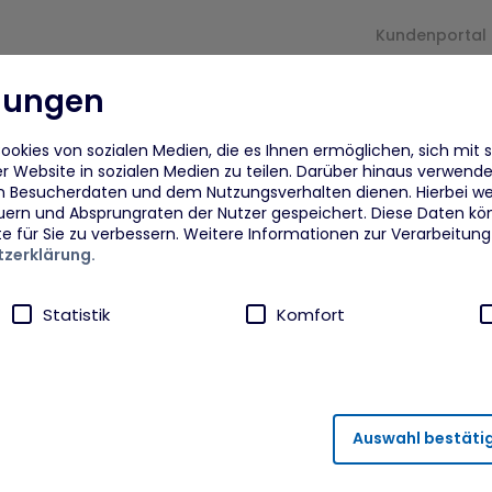
Kundenportal
llungen
und
Für
arrow_drop_down
arrow_drop_down
Proje
rmaßnahmen
Unternehmen
okies von sozialen Medien, die es Ihnen ermöglichen, sich mit 
r Website in sozialen Medien zu teilen. Darüber hinaus verwenden
n Besucherdaten und dem Nutzungsverhalten dienen. Hierbei we
eflüchtete
Beratung
Fra
uern und Absprungraten der Nutzer gespeichert. Diese Daten kö
te für Sie zu verbessern. Weitere Informationen zur Verarbeitun
zerklärung.
eflüchtete Ukraine
Finanzielle Zuschüsse und
Dig
Unterstützung
Von
Statistik
Komfort
dberufsagentur plus MYK
ANI
rung
Cookie Einstellungen
Sitemap
npower
Akt
ährleistung von Sicherheitsfunktionalitäten verwendet, die für
Auswahl bestäti
runter fällt beispielsweise die Speicherung Ihrer Einstellung für 
ahmen
FAi
rneuten Besuch der Seite eine schnellere Nutzung unserer Diens