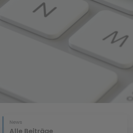
bisheriges Suchverhalten zugeschnitten sind.
News
Alle Beiträge