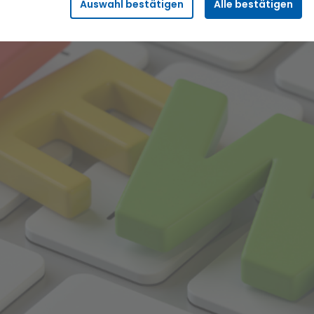
Auswahl bestätigen
Alle bestätigen
Sicherheitsfunktionalitäten verwendet, die für den
reibungslosen Betrieb der Seite benötigt werden. Darunter fällt
beispielsweise die Speicherung Ihrer Einstellung für das
„eingeloggt bleiben“, damit wir Ihnen bei einem erneuten
Besuch der Seite eine schnellere Nutzung unserer Dienste
ermöglichen können.
Statistik
Wir erfassen in bestimmten zeitlichen Abständen
anonymisierte Daten und Statistiken, um unsere Dienste und
Angebote stetig zu verbessern. Diese Daten verwenden wir
beispielsweise, um die Entwicklung von Besucherzahlen oder
den Effekt bestimmter Inhalte auf unsere Seitenbesucher
nachvollziehen zu können.
Komfort
Diese Cookies helfen uns, Ihnen die Bedienung unserer Seiten
zu erleichtern. So können wir beispielsweise Suchergebnisse,
Suchbegriffe oder Webseiten-Einstellungen temporär
speichern und Ihnen diese bei einem erneuten Besuch der
Seite schnell wieder zur Verfügung stellen.
Marketing
Wir verwenden Cookies für Personalisierung, um Ihnen Inhalte
anzuzeigen, die relevanter für Sie sind. So können wir Ihnen
beispielsweise Angebote präsentieren, die genau auf Ihr