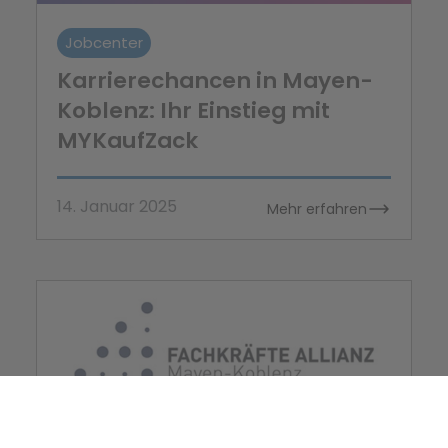
Jobcenter
Karrierechancen in Mayen-
Koblenz: Ihr Einstieg mit
MYKaufZack
14. Januar 2025
Mehr erfahren