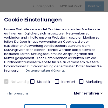
Hauptnavigation
Kundenportal
MYK auf Zack
Kontakt
Inhaltsbereich
Seitenfuß
Cookie Einstellungen
Unsere Website verwendet Cookies von sozialen Medien, die
es Ihnen ermöglichen, sich mit sozialen Netzwerken zu
verbinden und Inhalte unserer Website in sozialen Medien zu
teilen. Darüber hinaus verwenden wir Cookies, die der
statistischen Auswertung von Besucherdaten und dem
Nutzungsverhalten dienen. Hierbei werden beispielsweise
besuchte Seiten, Sitzungsdauern und Absprungraten der
Nutzer gespeichert. Diese Daten können wir nutzen, um die
Funktionalität unserer Website für Sie zu verbessern. Weitere
Informationen zur Verarbeitung der erfassten Daten finden Sie
Datenschutzerklärung.
in unserer
Notwendig
Statistik
Komfort
Marketing
Mehr erfahren
Impressum
Notwendig
Diese Cookies werden zur Gewährleistung von