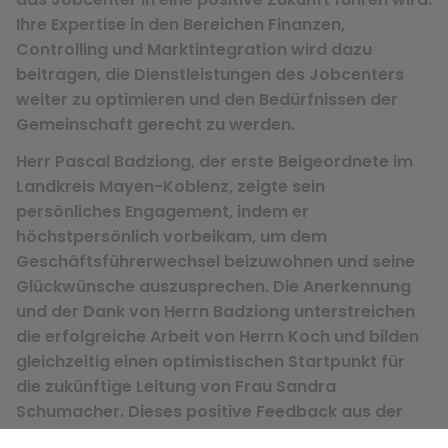
Ihre Expertise in den Bereichen Finanzen,
Controlling und Marktintegration wird dazu
beitragen, die Dienstleistungen des Jobcenters
weiter zu optimieren und den Bedürfnissen der
Gemeinschaft gerecht zu werden.
Herr Pascal Badziong, der erste Beigeordnete im
Landkreis Mayen-Koblenz, zeigte sein
persönliches Engagement, indem er
höchstpersönlich vorbeikam, um dem
Geschäftsführerwechsel beizuwohnen und seine
Glückwünsche auszusprechen. Die Anerkennung
und der Dank von Herrn Badziong unterstreichen
die erfolgreiche Arbeit von Herrn Koch und bilden
gleichzeitig einen optimistischen Startpunkt für
die zukünftige Leitung von Frau Sandra
Schumacher. Dieses positive Feedback aus der
lokalen Verwaltung unterstreicht die Bedeutung