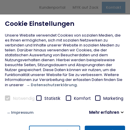
Hauptnavigation
Kundenportal
MYK auf Zack
Kontakt
Inhaltsbereich
Seitenfuß
Cookie Einstellungen
Unsere Website verwendet Cookies von sozialen Medien, die
es Ihnen ermöglichen, sich mit sozialen Netzwerken zu
verbinden und Inhalte unserer Website in sozialen Medien zu
teilen. Darüber hinaus verwenden wir Cookies, die der
Jobcenter
statistischen Auswertung von Besucherdaten und dem
Nutzungsverhalten dienen. Hierbei werden beispielsweise
Neue Geschäftsführung
besuchte Seiten, Sitzungsdauern und Absprungraten der
übernimmt Leitung beim
Nutzer gespeichert. Diese Daten können wir nutzen, um die
Funktionalität unserer Website für Sie zu verbessern. Weitere
Jobcenter Mayen-Koblenz
Informationen zur Verarbeitung der erfassten Daten finden Sie
Datenschutzerklärung.
in unserer
und stellt sich neuen
Herausforderungen
Notwendig
Statistik
Komfort
Marketing
Mehr erfahren
Impressum
Notwendig
Diese Cookies werden zur Gewährleistung von