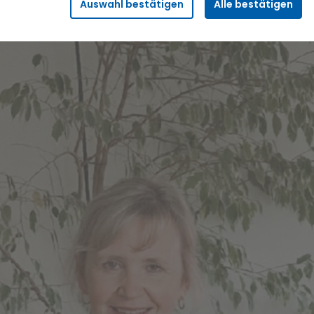
Auswahl bestätigen
Alle bestätigen
Sicherheitsfunktionalitäten verwendet, die für den
reibungslosen Betrieb der Seite benötigt werden. Darunter fällt
beispielsweise die Speicherung Ihrer Einstellung für das
„eingeloggt bleiben“, damit wir Ihnen bei einem erneuten
Besuch der Seite eine schnellere Nutzung unserer Dienste
ermöglichen können.
Statistik
Wir erfassen in bestimmten zeitlichen Abständen
anonymisierte Daten und Statistiken, um unsere Dienste und
Angebote stetig zu verbessern. Diese Daten verwenden wir
beispielsweise, um die Entwicklung von Besucherzahlen oder
den Effekt bestimmter Inhalte auf unsere Seitenbesucher
nachvollziehen zu können.
Komfort
Diese Cookies helfen uns, Ihnen die Bedienung unserer Seiten
zu erleichtern. So können wir beispielsweise Suchergebnisse,
Suchbegriffe oder Webseiten-Einstellungen temporär
speichern und Ihnen diese bei einem erneuten Besuch der
Seite schnell wieder zur Verfügung stellen.
Marketing
Wir verwenden Cookies für Personalisierung, um Ihnen Inhalte
anzuzeigen, die relevanter für Sie sind. So können wir Ihnen
beispielsweise Angebote präsentieren, die genau auf Ihr