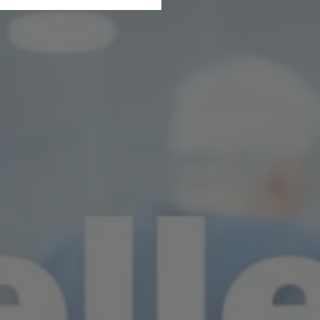
B
 unsere Dienste und Angebote
ucherzahlen oder den Effekt
Connect RLP
A
eispielsweise Suchergebnisse,
erneuten Besuch der Seite
ie sind. So können wir Ihnen
ten sind.