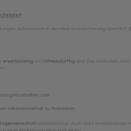
echtigte?
istungen automatisch in die neue Grundsicherung überführt.
ie
erwerbsfähig
und
hilfebedürftig
sind. Das bedeutet, dass 
en.
losengeld erhalten oder
ren Lebensunterhalt zu finanzieren.
fsgemeinschaft
berücksichtigt. Auch nicht erwerbsfähige 
n in einer Bedarfsgemeinschaft leben.