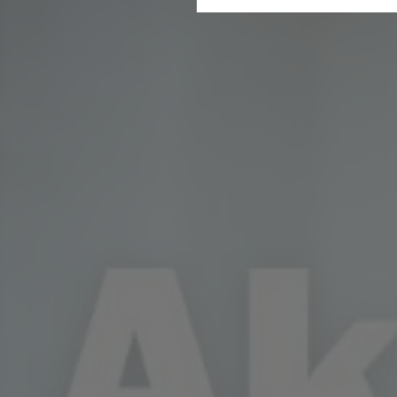
Statistik
Gesun
Wir erfassen in bestimmten 
stetig zu verbessern. Diese 
bestimmter Inhalte auf unse
Komfort
Diese Cookies helfen uns, Ih
Suchbegriffe oder Webseiten
schnell wieder zur Verfügung 
Marketing
Wir verwenden Cookies für Pe
beispielsweise Angebote präs