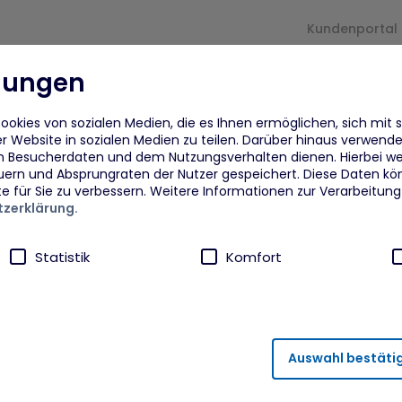
Kundenportal
llungen
und
Für
arrow_drop_down
arrow_drop_down
Proje
rmaßnahmen
Unternehmen
okies von sozialen Medien, die es Ihnen ermöglichen, sich mit 
r Website in sozialen Medien zu teilen. Darüber hinaus verwenden
n Besucherdaten und dem Nutzungsverhalten dienen. Hierbei we
eflüchtete
Beratung
Fra
uern und Absprungraten der Nutzer gespeichert. Diese Daten kö
te für Sie zu verbessern. Weitere Informationen zur Verarbeitun
zerklärung.
eflüchtete Ukraine
Finanzielle Zuschüsse und
Dig
Unterstützung
icherung ersetzt d
Von
Statistik
Komfort
dberufsagentur plus MYK
ANI
npower
Akt
ährleistung von Sicherheitsfunktionalitäten verwendet, die für
Auswahl bestäti
runter fällt beispielsweise die Speicherung Ihrer Einstellung für 
ahmen
FAi
rneuten Besuch der Seite eine schnellere Nutzung unserer Diens