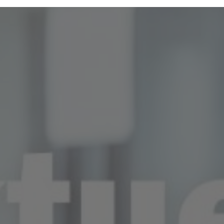
dheitsangebote
AQ
zeitlichen Abständen anonymisierte Daten und Statistiken, um
Daten verwenden wir beispielsweise, um die Entwicklung von Bes
Med
re Seitenbesucher nachvollziehen zu können.
LQ
nen die Bedienung unserer Seiten zu erleichtern. So können wir b
-Einstellungen temporär speichern und Ihnen diese bei einem 
stellen.
rsonalisierung, um Ihnen Inhalte anzuzeigen, die relevanter für S
entieren, die genau auf Ihr bisheriges Suchverhalten zugeschnit