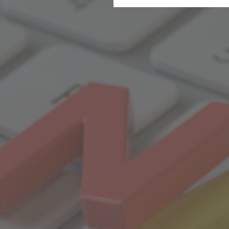
Statistik
Gesun
Wir erfassen in bestimmten 
stetig zu verbessern. Diese 
bestimmter Inhalte auf unse
Komfort
Diese Cookies helfen uns, Ih
Suchbegriffe oder Webseiten
schnell wieder zur Verfügung 
Marketing
Wir verwenden Cookies für Pe
beispielsweise Angebote präs