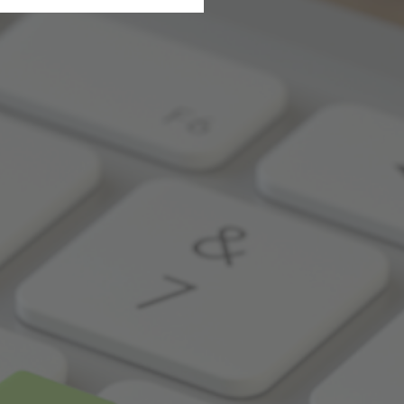
B
 unsere Dienste und Angebote
ucherzahlen oder den Effekt
Connect RLP
A
eispielsweise Suchergebnisse,
erneuten Besuch der Seite
ie sind. So können wir Ihnen
ten sind.