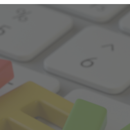
dheitsangebote
AQ
zeitlichen Abständen anonymisierte Daten und Statistiken, um
Daten verwenden wir beispielsweise, um die Entwicklung von Bes
Med
re Seitenbesucher nachvollziehen zu können.
LQ
nen die Bedienung unserer Seiten zu erleichtern. So können wir b
-Einstellungen temporär speichern und Ihnen diese bei einem 
stellen.
rsonalisierung, um Ihnen Inhalte anzuzeigen, die relevanter für S
entieren, die genau auf Ihr bisheriges Suchverhalten zugeschnit