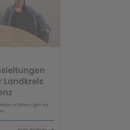
hsleitungen
 Landkreis
enz
Mayen-Koblenz gibt es
en
Mehr erfahren