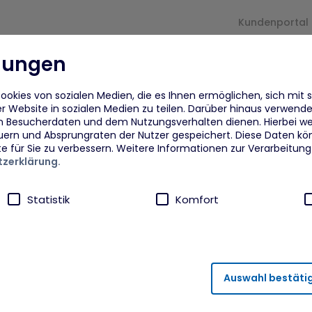
Kundenportal
llungen
und
Für
arrow_drop_down
arrow_drop_down
Proje
rmaßnahmen
Unternehmen
okies von sozialen Medien, die es Ihnen ermöglichen, sich mit 
r Website in sozialen Medien zu teilen. Darüber hinaus verwenden
n Besucherdaten und dem Nutzungsverhalten dienen. Hierbei we
eflüchtete
Beratung
Fra
uern und Absprungraten der Nutzer gespeichert. Diese Daten kö
te für Sie zu verbessern. Weitere Informationen zur Verarbeitun
zerklärung.
eflüchtete Ukraine
Finanzielle Zuschüsse und
Dig
Unterstützung
Von
Statistik
Komfort
dberufsagentur plus MYK
ANI
npower
Akt
ährleistung von Sicherheitsfunktionalitäten verwendet, die für
Auswahl bestäti
runter fällt beispielsweise die Speicherung Ihrer Einstellung für 
ahmen
FAi
rneuten Besuch der Seite eine schnellere Nutzung unserer Diens