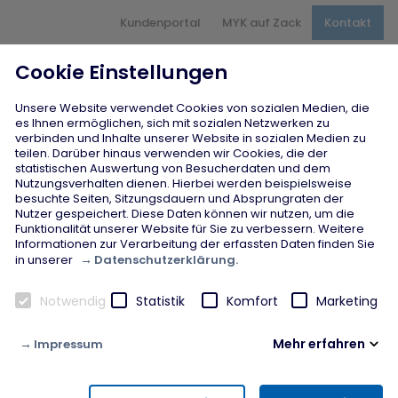
Hauptnavigation
Kundenportal
MYK auf Zack
Kontakt
Inhaltsbereich
Seitenfuß
Cookie Einstellungen
Unsere Website verwendet Cookies von sozialen Medien, die
es Ihnen ermöglichen, sich mit sozialen Netzwerken zu
verbinden und Inhalte unserer Website in sozialen Medien zu
teilen. Darüber hinaus verwenden wir Cookies, die der
statistischen Auswertung von Besucherdaten und dem
Nutzungsverhalten dienen. Hierbei werden beispielsweise
besuchte Seiten, Sitzungsdauern und Absprungraten der
Nutzer gespeichert. Diese Daten können wir nutzen, um die
Funktionalität unserer Website für Sie zu verbessern. Weitere
Informationen zur Verarbeitung der erfassten Daten finden Sie
Datenschutzerklärung.
in unserer
Notwendig
Statistik
Komfort
Marketing
Mehr erfahren
Impressum
Notwendig
Diese Cookies werden zur Gewährleistung von