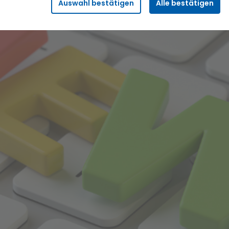
Auswahl bestätigen
Alle bestätigen
Sicherheitsfunktionalitäten verwendet, die für den
reibungslosen Betrieb der Seite benötigt werden. Darunter fällt
beispielsweise die Speicherung Ihrer Einstellung für das
„eingeloggt bleiben“, damit wir Ihnen bei einem erneuten
Besuch der Seite eine schnellere Nutzung unserer Dienste
ermöglichen können.
Statistik
Wir erfassen in bestimmten zeitlichen Abständen
anonymisierte Daten und Statistiken, um unsere Dienste und
Angebote stetig zu verbessern. Diese Daten verwenden wir
beispielsweise, um die Entwicklung von Besucherzahlen oder
den Effekt bestimmter Inhalte auf unsere Seitenbesucher
nachvollziehen zu können.
Komfort
Diese Cookies helfen uns, Ihnen die Bedienung unserer Seiten
zu erleichtern. So können wir beispielsweise Suchergebnisse,
Suchbegriffe oder Webseiten-Einstellungen temporär
speichern und Ihnen diese bei einem erneuten Besuch der
Seite schnell wieder zur Verfügung stellen.
Marketing
Wir verwenden Cookies für Personalisierung, um Ihnen Inhalte
anzuzeigen, die relevanter für Sie sind. So können wir Ihnen
beispielsweise Angebote präsentieren, die genau auf Ihr